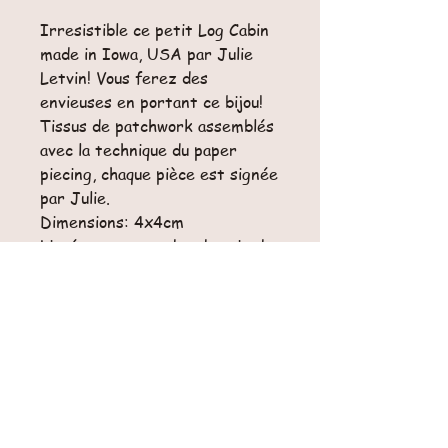
Irresistible ce petit Log Cabin
made in Iowa, USA par Julie
Letvin! Vous ferez des
envieuses en portant ce bijou!
Tissus de patchwork assemblés
avec la technique du paper
piecing, chaque pièce est signée
par Julie.
Dimensions: 4x4cm
Livré avec un cordon de soie de
80cm et une pochette
en organza, fermoir non inclus.
Retour
Pas de retour possible pour cet article.