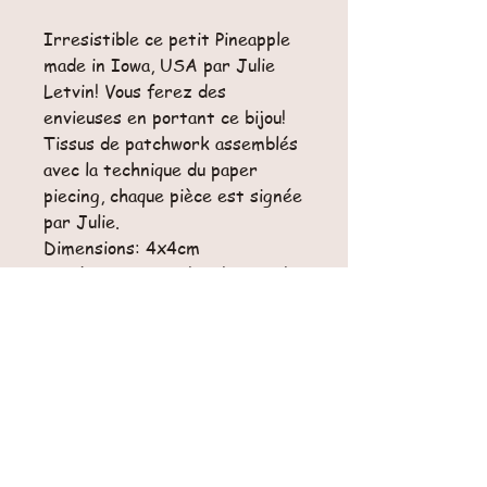
Irresistible ce petit Pineapple
made in Iowa, USA par Julie
Letvin! Vous ferez des
envieuses en portant ce bijou!
Tissus de patchwork assemblés
avec la technique du paper
piecing, chaque pièce est signée
par Julie.
Dimensions: 4x4cm
Livré avec un cordon de soie de
80cm et une pochette
en organza, fermoir non inclus.
Retour
Pas de retour possible pour cet article.