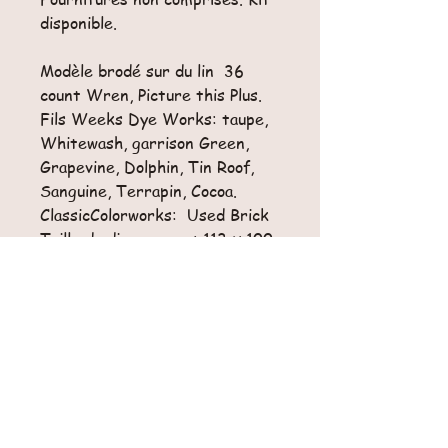
disponible.
Modèle brodé sur du lin 36
count Wren, Picture this Plus.
Fils Weeks Dye Works: taupe,
Whitewash, garrison Green,
Grapevine, Dolphin, Tin Roof,
Sanguine, Terrapin, Cocoa.
ClassicColorworks: Used Brick
Taille du diagramme : 113 x 100
points
Retours
Pas de retour possible pour cet article.