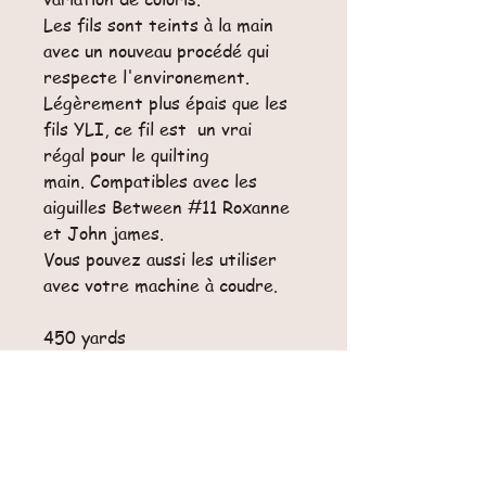
Les fils sont teints à la main
avec un nouveau procédé qui
respecte l'environement.
Légèrement plus épais que les
fils YLI, ce fil est un vrai
régal pour le quilting
main. Compatibles avec les
aiguilles Between #11 Roxanne
et John james.
Vous pouvez aussi les utiliser
avec votre machine à coudre.
450 yards
100% coton,
Gauge 40
Main et machine, punchneedle
Grant teint
Teint à la main aux USA