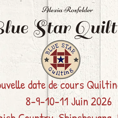
Alexia Rosfelder
lue Star
Quilt
uvelle date de cours Quilti
8-9-10-11 Juin 2026
ish Country, Shipshewana, 