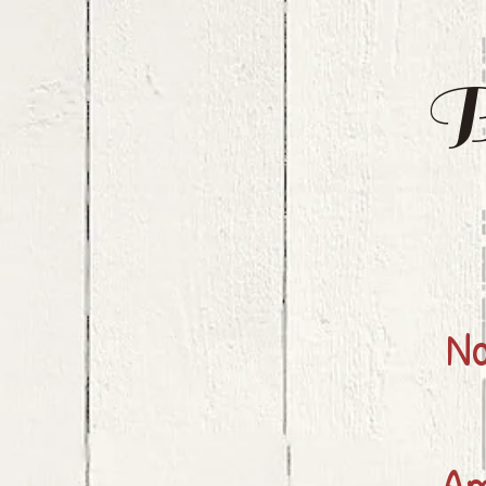
B
No
Am