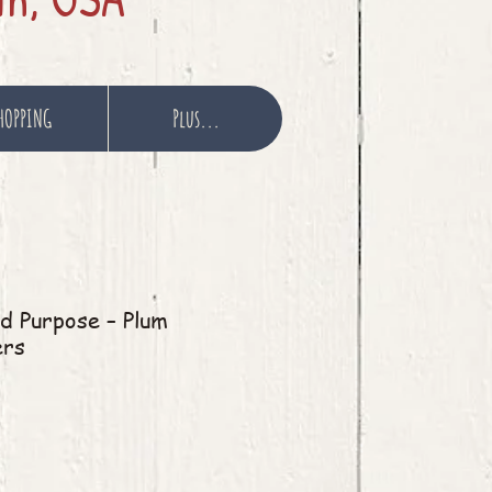
HOPPING
Plus...
d Purpose – Plum
ers
Prix