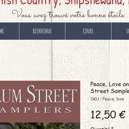
Vous avez trouvé votre bonne étoile...
ME
BIENVENUE
COURS
S
Peace, Love an
Street Sampl
SKU : Peace, love
12,50 €