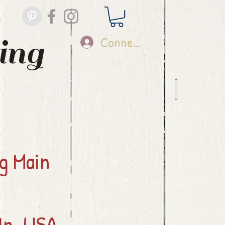
ing
Connexion
ng
Main
In, USA