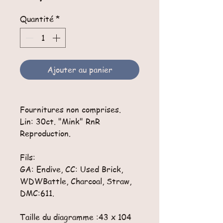
Quantité
*
Ajouter au panier
Fournitures non comprises.
Lin: 30ct. "Mink" RnR
Reproduction.
Fils:
GA: Endive, CC: Used Brick,
WDWBattle, Charcoal, Straw,
DMC:611.
Taille du diagramme :43 x 104