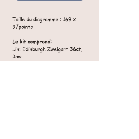
Taille du diagramme : 169 x
97points
Le kit comprend:
Lin: Edinburgh Zweigart
36ct
,
Raw
Fils: WDW Mascara, Teal
Frost, Flatfish, Confederate
Gray, Grits, Swamp Water,
Terrapin, Crimson, Baked
Apple.
Conversion fil DMC 3011
= Weeks Dye Works Oscar
Retours
Pas de retour possible pour cet article.