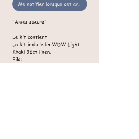
Me notifier lorsque cet article est disponible
"Ames soeurs"
Le kit contient
Le kit inclu le lin WDW Light
Khaki 36ct linen.
Fils:
DMC: 829, 830, 3031, 3045,
3787, 3857, 3864, 3866.
Taille du diagramme : 113 x
141 points
Retours
Pas de retour possible pour cet article.