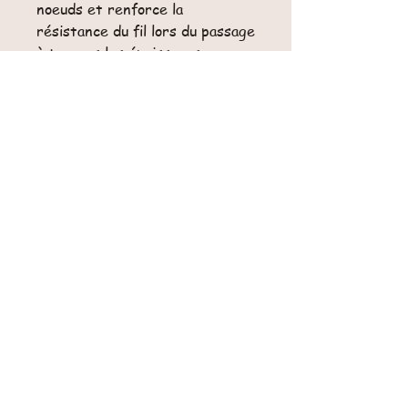
noeuds et renforce la
résistance du fil lors du passage
à travers les épaisseurs.
La bobine en bois en fait en plus
un bel objet de collection. Vous
ne pourrez plus vous en passer!
Retour et remboursement
Ce produit n'est ni échangeable ni
remboursable